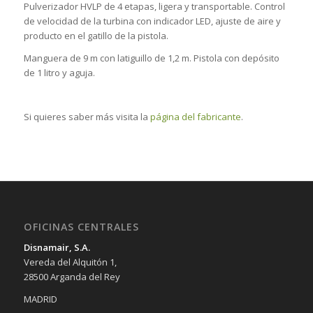
Pulverizador HVLP de 4 etapas, ligera y transportable. Control
de velocidad de la turbina con indicador LED, ajuste de aire y
producto en el gatillo de la pistola.
Manguera de 9 m con latiguillo de 1,2 m. Pistola con depósito
de 1 litro y aguja.
Si quieres saber más visita la
página del fabricante
.
OFICINAS CENTRALES
Disnamair, S.A.
Vereda del Alquitón 1,
28500 Arganda del Rey
MADRID