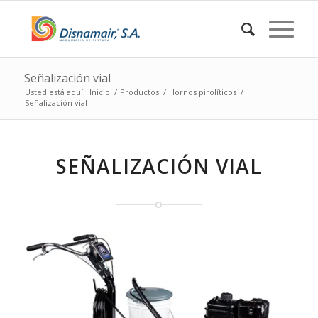
Señalización vial
Usted está aquí:
Inicio
/
Productos
/
Hornos pirolíticos
/
Señalización vial
SEÑALIZACIÓN VIAL