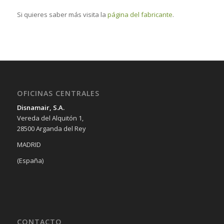
Si quieres saber más visita la
página del fabricante
.
OFICINAS CENTRALES
Disnamair, S.A.
Vereda del Alquitón 1,
28500 Arganda del Rey
MADRID
(España)
CONTACTO