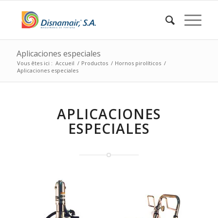
Aplicaciones especiales
Vous êtes ici :
Accueil
/
Productos
/
Hornos pirolíticos
/
Aplicaciones especiales
APLICACIONES
ESPECIALES