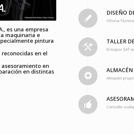
DISEÑO D
Oficina Técnic
.A., es una empresa
 la maquinaria e
especialmente pintura
TALLER D
El mayor SAT e
 reconocidas en el
y asesoramiento en
ALMACÉN 
paración en distintas
Almacén propio 
ASESORA
Consulte cualq