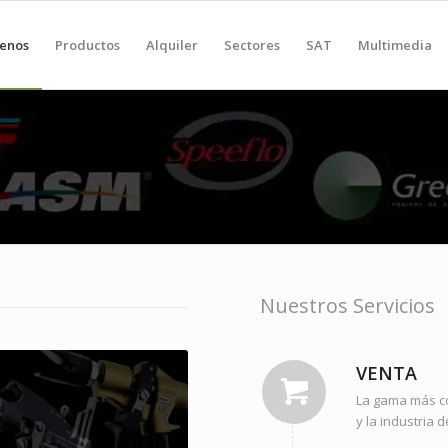
enos
Productos
Alquiler
Sectores
SAT
Multimedia
Nuestros Servicios
VENTA
La gama más co
y la industria 