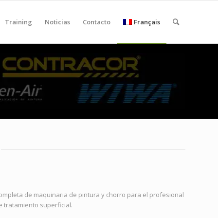
Training
Noticias
Contacto
Français
mpleta de maquinaria de pintura y chorro para el profesional
de tratamiento superficial.