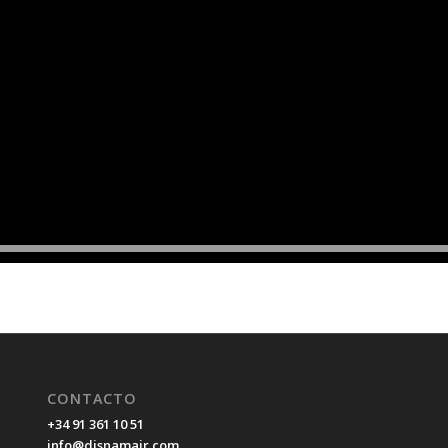
CONTACTO
+34 91 361 10 51
info@disnamair.com